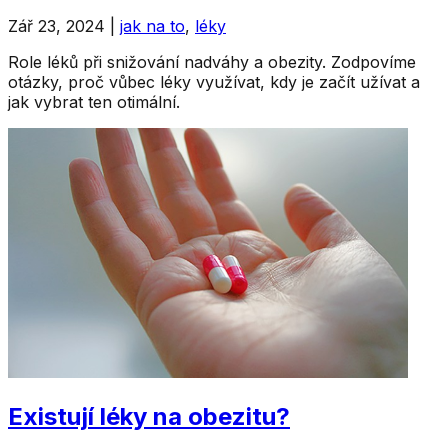
Zář 23, 2024
|
jak na to
,
léky
Role léků při snižování nadváhy a obezity. Zodpovíme
otázky, proč vůbec léky využívat, kdy je začít užívat a
jak vybrat ten otimální.
Existují léky na obezitu?