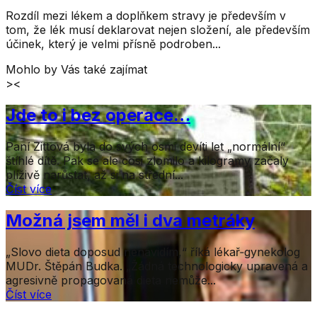
Rozdíl mezi lékem a doplňkem stravy je především v
tom, že lék musí deklarovat nejen složení, ale především
účinek, který je velmi přísně podroben...
Mohlo by Vás také zajímat
><
Jde to i bez operace…
Paní Zittová byla do svých osmi devíti let „normální“
štíhlé dítě. Pak se ale cosi zlomilo a kilogramy začaly
plíživě narůstat, až si na střední...
Číst více
Možná jsem měl i dva metráky
„Slovo dieta doposud nenávidím,“ říká lékař‑gynekolog
MUDr. Štěpán Budka. „Žádná technologicky upravená a
agresivně propagovaná dieta nemůže...
Číst více