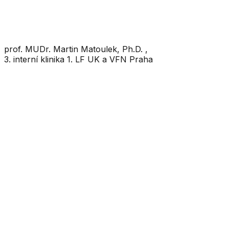
Odborný garant
prof. MUDr. Martin Matoulek, Ph.D. ,
3. interní klinika 1. LF UK a VFN Praha
užitečné odkazy
kontakt
bmi kalkulačka
aktuality
časopis obesity news
články
jak na to
mýty a omyly
příběhy
rozhovory