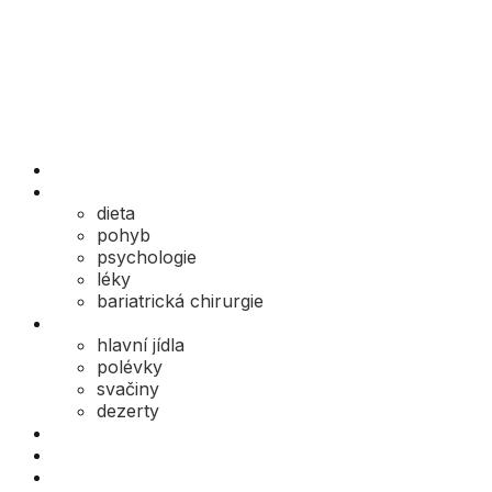
Edukace online
Jak na to
dieta
pohyb
psychologie
léky
bariatrická chirurgie
Recepty
hlavní jídla
polévky
svačiny
dezerty
Příběhy
Rozhovory
Mýty a omyly