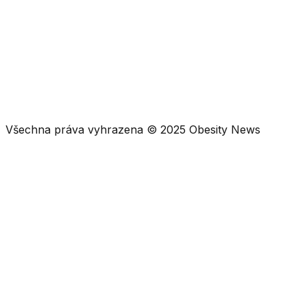
RECEPTY
snídaně
obědy a večeře
polévky
dezerty a pečení
Všechna práva vyhrazena © 2025 Obesity News