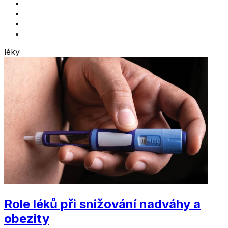
BMI
BARI-klub
Nejčastější otázky
Kontakt
léky
Role léků při snižování nadváhy a
obezity