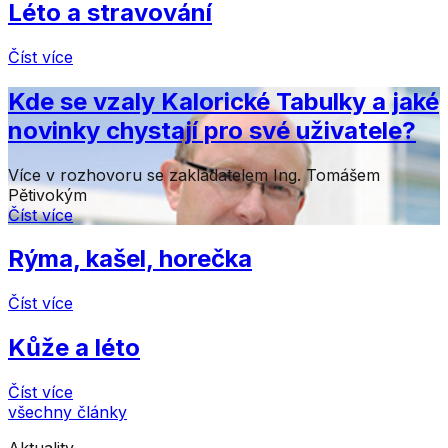
Léto a stravování
Číst více
Kde se vzaly Kalorické Tabulky a jaké
novinky chystají pro své uživatele?
Více v rozhovoru se zakladatelem Ing. Tomášem
Pětivokým
Číst více
Rýma, kašel, horečka
Číst více
Kůže a léto
Číst více
všechny články