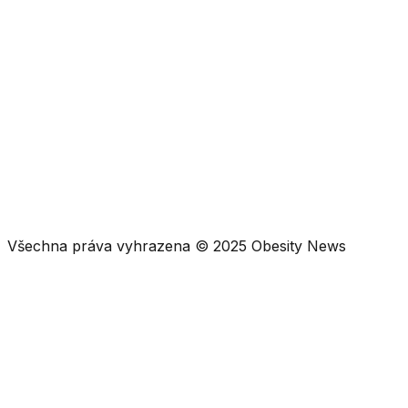
jak na to
mýty a omyly
příběhy
rozhovory
RECEPTY
snídaně
obědy a večeře
polévky
dezerty a pečení
Všechna práva vyhrazena © 2025 Obesity News