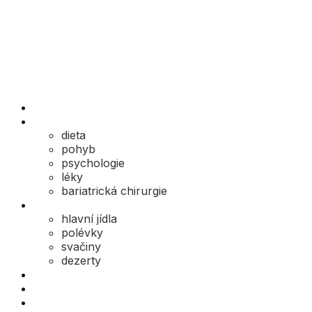
Edukace online
Jak na to
dieta
pohyb
psychologie
léky
bariatrická chirurgie
Recepty
hlavní jídla
polévky
svačiny
dezerty
Příběhy
Rozhovory
Mýty a omyly