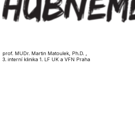
Odborný garant
prof. MUDr. Martin Matoulek, Ph.D. ,
3. interní klinika 1. LF UK a VFN Praha
užitečné odkazy
kontakt
bmi kalkulačka
aktuality
časopis obesity news
články